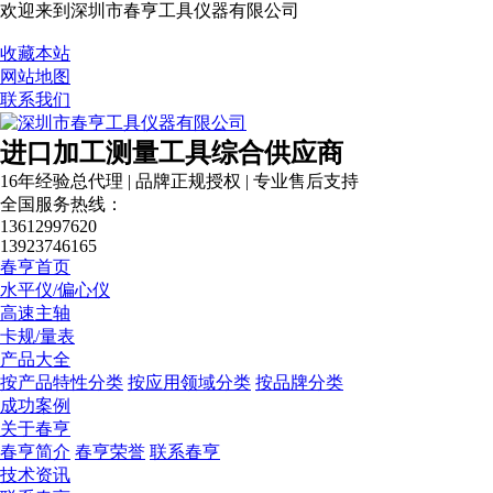
欢迎来到深圳市春亨工具仪器有限公司
收藏本站
网站地图
联系我们
进口加工测量工具综合供应商
16年经验总代理 | 品牌正规授权 | 专业售后支持
全国服务热线：
13612997620
13923746165
春亨首页
水平仪/偏心仪
高速主轴
卡规/量表
产品大全
按产品特性分类
按应用领域分类
按品牌分类
成功案例
关于春亨
春亨简介
春亨荣誉
联系春亨
技术资讯