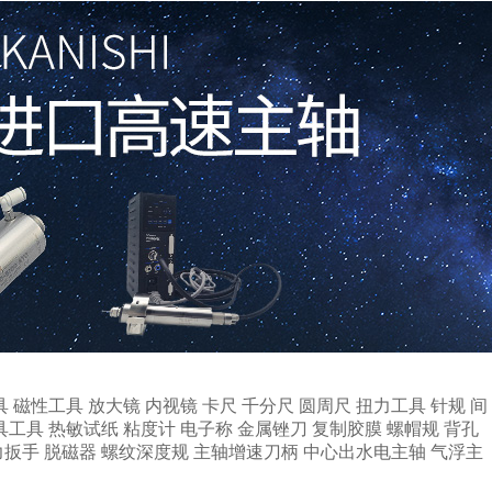
具
磁性工具
放大镜
内视镜
卡尺
千分尺
圆周尺
扭力工具
针规
间
具工具
热敏试纸
粘度计
电子称
金属锉刀
复制胶膜
螺帽规
背孔
力扳手
脱磁器
螺纹深度规
主轴增速刀柄
中心出水电主轴
气浮主