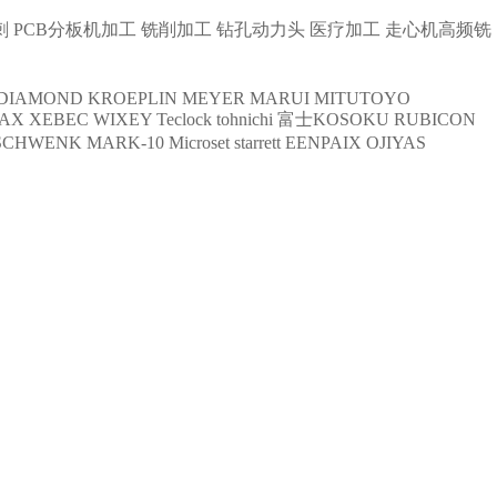
刺
PCB分板机加工
铣削加工
钻孔动力头
医疗加工
走心机高频铣
DIAMOND
KROEPLIN
MEYER
MARUI
MITUTOYO
AX
XEBEC
WIXEY
Teclock
tohnichi
富士KOSOKU
RUBICON
SCHWENK
MARK-10
Microset
starrett
EENPAIX
OJIYAS