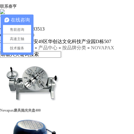
联系春亨
营业执照
咨询热线：
在线咨询
13612997620
传真：
0755-23033513
售前咨询
Q Q：
927910089
高速主轴
地址：
深圳市宝安49区华创达文化科技产业园D栋507
当前位置：
首页
»
产品中心
»
按品牌分类
»
NOVAPAX
技术服务
Novapax磨具抛光夹盘400