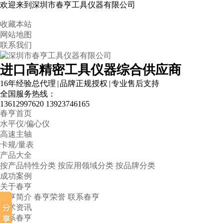
欢迎来到深圳市春亨工具仪器有限公司
收藏本站
网站地图
联系我们
进口高精密工具仪器综合供应商
16年经验总代理 | 品牌正规授权 | 专业售后支持
全国服务热线：
13612997620
13923746165
春亨首页
水平仪/偏心仪
高速主轴
卡规/量表
产品大全
按产品特性分类
按应用领域分类
按品牌分类
成功案例
关于春亨
春亨简介
春亨荣誉
联系春亨
技术资讯
联系春亨