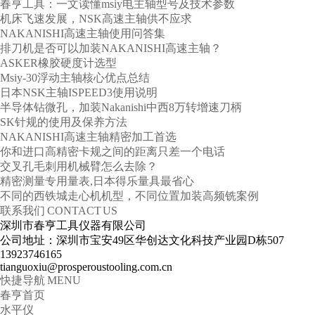
春亨工具：一文读懂msiy电主轴型号及技术参数
机床飞速发展，NSK高速主轴供不应求
NAKANISHI高速主轴使用问答集
排刀机是否可以加装NAKANISHI高速主轴？
ASKER橡胶硬度计选型
Msiy-30浮动主轴核心优点总结
日本NSK主轴ISPEED3使用说明
半导体钻微孔，加装Nakanishi中西8万转增速刀柄
SK针规的使用及保养方法
NAKANISHI高速主轴精密加工首选
你和进口高精密卡规之间的距离只差一个电话
交叉孔毛刺用机械臂怎么去除？
精密测量专用量表,日本得乐量具最省心
不同的西铁城走心机机型，不同位置加装高频铣案例
税务登记证
联系我们
CONTACT US
深圳市春亨工具仪器有限公司
公司地址：深圳市宝安49区华创达文化科技产业园D栋507
13923746165
tianguoxiu@prosperoustooling.com.cn
快捷导航
MENU
春亨首页
水平仪