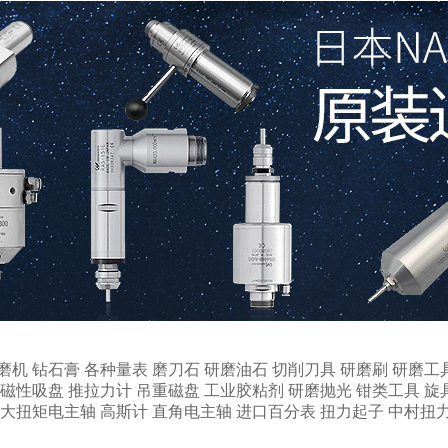
磨机
钻石膏
各种量表
磨刀石
研磨油石
切削刀具
研磨刷
研磨工
磁性吸盘
推拉力计
吊重磁盘
工业胶粘剂
研磨抛光
钳类工具
旋
大扭矩电主轴
高斯计
直角电主轴
进口百分表
扭力起子
中村扭