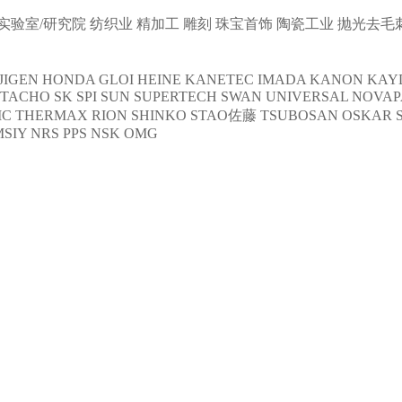
实验室/研究院
纺织业
精加工
雕刻
珠宝首饰
陶瓷工业
抛光去毛
JIGEN
HONDA
GLOI
HEINE
KANETEC
IMADA
KANON
KAY
NTACHO
SK
SPI
SUN
SUPERTECH
SWAN
UNIVERSAL
NOVAP
C THERMAX
RION
SHINKO
STAO佐藤
TSUBOSAN
OSKAR 
MSIY
NRS
PPS
NSK
OMG