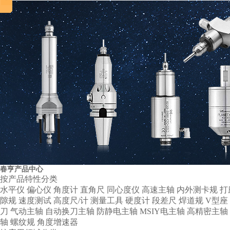
春亨产品中心
按产品特性分类
水平仪
偏心仪
角度计
直角尺
同心度仪
高速主轴
内外测卡规
打
营业执照
隙规
速度测试
高度尺/计
测量工具
硬度计
段差尺
焊道规
V型座
刀
气动主轴
自动换刀主轴
防静电主轴
MSIY电主轴
高精密主轴
轴
螺纹规
角度增速器