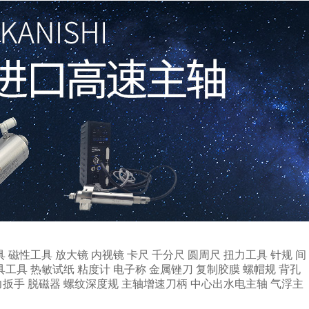
具
磁性工具
放大镜
内视镜
卡尺
千分尺
圆周尺
扭力工具
针规
间
具工具
热敏试纸
粘度计
电子称
金属锉刀
复制胶膜
螺帽规
背孔
力扳手
脱磁器
螺纹深度规
主轴增速刀柄
中心出水电主轴
气浮主