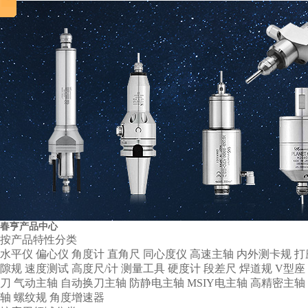
春亨产品中心
按产品特性分类
水平仪
偏心仪
角度计
直角尺
同心度仪
高速主轴
内外测卡规
打
隙规
速度测试
高度尺/计
测量工具
硬度计
段差尺
焊道规
V型座
刀
气动主轴
自动换刀主轴
防静电主轴
MSIY电主轴
高精密主轴
轴
螺纹规
角度增速器