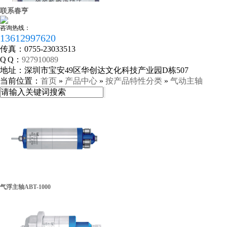
联系春亨
咨询热线：
13612997620
传真：
0755-23033513
Q Q：
927910089
地址：
深圳市宝安49区华创达文化科技产业园D栋507
当前位置：
首页
»
产品中心
»
按产品特性分类
»
气动主轴
组织机构代码证
气浮主轴ABT-1000