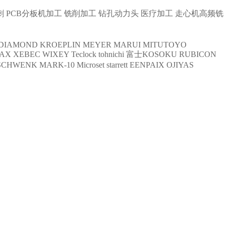
刺
PCB分板机加工
铣削加工
钻孔动力头
医疗加工
走心机高频铣
DIAMOND
KROEPLIN
MEYER
MARUI
MITUTOYO
AX
XEBEC
WIXEY
Teclock
tohnichi
富士KOSOKU
RUBICON
SCHWENK
MARK-10
Microset
starrett
EENPAIX
OJIYAS