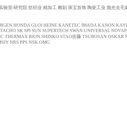
实验室/研究院
纺织业
精加工
雕刻
珠宝首饰
陶瓷工业
抛光去毛
JIGEN
HONDA
GLOI
HEINE
KANETEC
IMADA
KANON
KAY
NTACHO
SK
SPI
SUN
SUPERTECH
SWAN
UNIVERSAL
NOVAP
C THERMAX
RION
SHINKO
STAO佐藤
TSUBOSAN
OSKAR 
MSIY
NRS
PPS
NSK
OMG