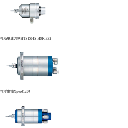
税务登记证
气动增速刀柄HTS1501S-HSK E32
气浮主轴Xpeed1200