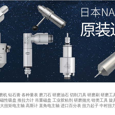
磨机
钻石膏
各种量表
磨刀石
研磨油石
切削刀具
研磨刷
研磨工
磁性吸盘
推拉力计
吊重磁盘
工业胶粘剂
研磨抛光
钳类工具
旋
大扭矩电主轴
高斯计
直角电主轴
进口百分表
扭力起子
中村扭