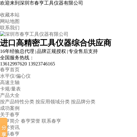
欢迎来到深圳市春亨工具仪器有限公司
收藏本站
网站地图
联系我们
进口高精密工具仪器综合供应商
16年经验总代理 | 品牌正规授权 | 专业售后支持
全国服务热线：
13612997620
13923746165
春亨首页
水平仪/偏心仪
高速主轴
卡规/量表
产品大全
按产品特性分类
按应用领域分类
按品牌分类
成功案例
关于春亨
春亨简介
春亨荣誉
联系春亨
技术资讯
联系春亨