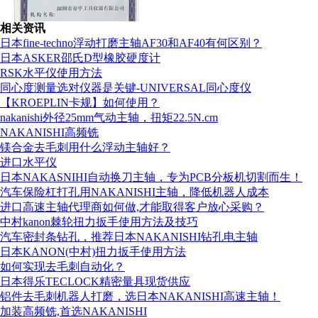
相关资讯
日本fine-techno浮动打磨主轴AF30和AF40有何区别？
日本ASKER邵氏D型橡胶硬度计
RSK水平仪使用方法
同心度测量选对仪器是关键-UNIVERSAL同心度仪
【KROEPLIN卡规】如何使用？
nakanishi外径25mm气动主轴，扭矩22.5N.cm
NAKANISHI高频铣
镁合金去毛刺用什么浮动主轴好？
进口水平仪
日本NAKASNIHI自动换刀主轴，专为PCB分板机切割而生！
组织机构代码证
汽车保险杠打孔用NAKANISHI主轴，降低机器人成本
进口高速主轴代理商如何做,才能取得客户放心采购？
中村kanon棘轮扭力扳手使用方法及技巧
汽车密封条钻孔，推荐日本NAKANISHI钻孔电主轴
日本KANON(中村)扭力扳手使用方法
如何实现去毛刺自动化？
日本得乐TECLOCK精密量具现货供应
铝件去毛刺机器人打磨，选日本NAKANISHI高速主轴！
加装高频铣,首选NAKANISHI