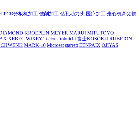
刺
PCB分板机加工
铣削加工
钻孔动力头
医疗加工
走心机高频铣
DIAMOND
KROEPLIN
MEYER
MARUI
MITUTOYO
AX
XEBEC
WIXEY
Teclock
tohnichi
富士KOSOKU
RUBICON
SCHWENK
MARK-10
Microset
starrett
EENPAIX
OJIYAS