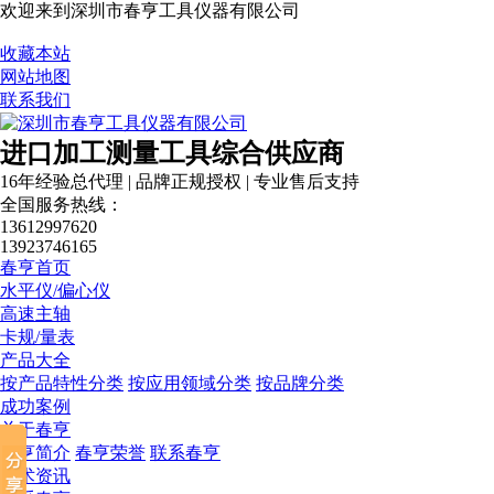
欢迎来到深圳市春亨工具仪器有限公司
收藏本站
网站地图
联系我们
进口加工测量工具综合供应商
16年经验总代理 | 品牌正规授权 | 专业售后支持
全国服务热线：
13612997620
13923746165
春亨首页
水平仪/偏心仪
高速主轴
卡规/量表
产品大全
按产品特性分类
按应用领域分类
按品牌分类
成功案例
关于春亨
春亨简介
春亨荣誉
联系春亨
技术资讯