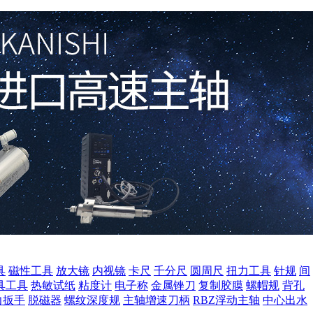
具
磁性工具
放大镜
内视镜
卡尺
千分尺
圆周尺
扭力工具
针规
间
具工具
热敏试纸
粘度计
电子称
金属锉刀
复制胶膜
螺帽规
背孔
力扳手
脱磁器
螺纹深度规
主轴增速刀柄
RBZ浮动主轴
中心出水