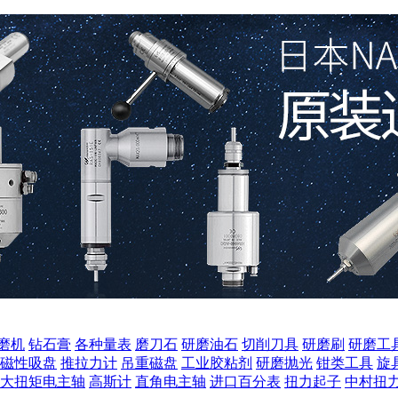
磨机
钻石膏
各种量表
磨刀石
研磨油石
切削刀具
研磨刷
研磨工
磁性吸盘
推拉力计
吊重磁盘
工业胶粘剂
研磨抛光
钳类工具
旋
大扭矩电主轴
高斯计
直角电主轴
进口百分表
扭力起子
中村扭