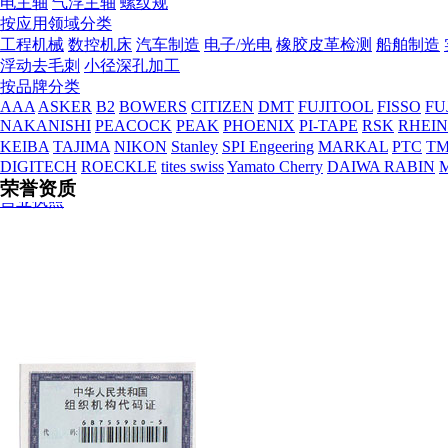
电主轴
气浮主轴
螺纹规
按应用领域分类
工程机械
数控机床
汽车制造
电子/光电
橡胶皮革检测
船舶制造
浮动去毛刺
小径深孔加工
按品牌分类
AAA
ASKER
B2
BOWERS
CITIZEN
DMT
FUJITOOL
FISSO
FU
NAKANISHI
PEACOCK
PEAK
PHOENIX
PI-TAPE
RSK
RHEI
营业执照
KEIBA
TAJIMA
NIKON
Stanley
SPI Engeering
MARKAL
PTC
TM
DIGITECH
ROECKLE
tites swiss
Yamato Cherry
DAIWA RABIN
荣誉资质