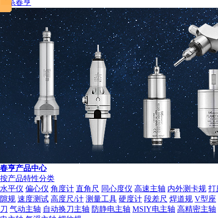
联系春亨
税务登记证
春亨产品中心
按产品特性分类
水平仪
偏心仪
角度计
直角尺
同心度仪
高速主轴
内外测卡规
打
隙规
速度测试
高度尺/计
测量工具
硬度计
段差尺
焊道规
V型座
刀
气动主轴
自动换刀主轴
防静电主轴
MSIY电主轴
高精密主轴