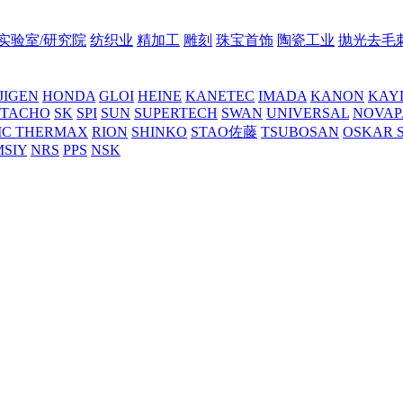
实验室/研究院
纺织业
精加工
雕刻
珠宝首饰
陶瓷工业
抛光去毛
JIGEN
HONDA
GLOI
HEINE
KANETEC
IMADA
KANON
KAY
NTACHO
SK
SPI
SUN
SUPERTECH
SWAN
UNIVERSAL
NOVAP
C THERMAX
RION
SHINKO
STAO佐藤
TSUBOSAN
OSKAR 
MSIY
NRS
PPS
NSK