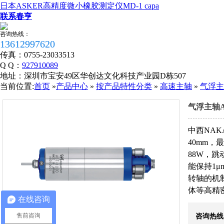
日本ASKER高精度微小橡胶测定仪MD-1 capa
联系春亨
咨询热线：
13612997620
传真：
0755-23033513
Q Q：
927910089
地址：
深圳市宝安49区华创达文化科技产业园D栋507
当前位置:
首页
»
产品中心
»
按产品特性分类
»
高速主轴
»
气浮主轴
气浮主轴AB
中西NAKA
40mm，
88W，跳
能保持1
转轴的机
税务登记证
体等高精
在线咨询
售前咨询
咨询热线