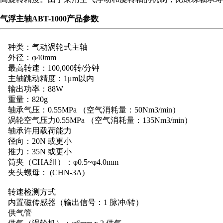
气浮主轴ABT-1000产品参数
营业执照
种类：气动涡轮式主轴
外径：φ40mm
最高转速：100,000转/分钟
主轴跳动精度：1μm以内
输出功率：88W
重量：820g
轴承气压：0.55MPa （空气消耗量：50Nm3/min）
涡轮空气压力0.55MPa （空气消耗量：135Nm3/min）
轴承许用载荷能力
径向：20N 或更小
推力：35N 或更小
筒夹（CHA组）：φ0.5~φ4.0mm
夹头螺母： (CHN-3A)
转速检测方式
内置磁传感器（输出信号：1 脉冲/转）
供气管