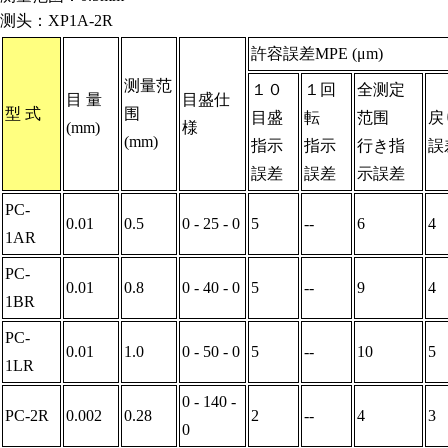
测头：XP1A-2R
許容誤差MPE (μm)
测量范
１０
１回
全测定
目 量
目盛仕
型 式
围
目盛
転
范围
戻
(mm)
様
(mm)
指示
指示
行き指
誤
誤差
誤差
示誤差
PC-
0.01
0.5
0 - 25 - 0
5
--
6
4
1AR
PC-
0.01
0.8
0 - 40 - 0
5
--
9
4
1BR
PC-
0.01
1.0
0 - 50 - 0
5
--
10
5
1LR
0 - 140 -
PC-2R
0.002
0.28
2
--
4
3
0