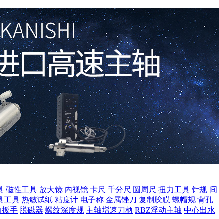
具
磁性工具
放大镜
内视镜
卡尺
千分尺
圆周尺
扭力工具
针规
间
具工具
热敏试纸
粘度计
电子称
金属锉刀
复制胶膜
螺帽规
背孔
力扳手
脱磁器
螺纹深度规
主轴增速刀柄
RBZ浮动主轴
中心出水