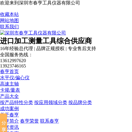
欢迎来到深圳市春亨工具仪器有限公司
收藏本站
网站地图
联系我们
进口加工测量工具综合供应商
16年经验总代理 | 品牌正规授权 | 专业售后支持
全国服务热线：
13612997620
13923746165
春亨首页
水平仪/偏心仪
高速主轴
卡规/量表
产品大全
按产品特性分类
按应用领域分类
按品牌分类
成功案例
关于春亨
税务登记证
春亨简介
春亨荣誉
联系春亨
技术资讯