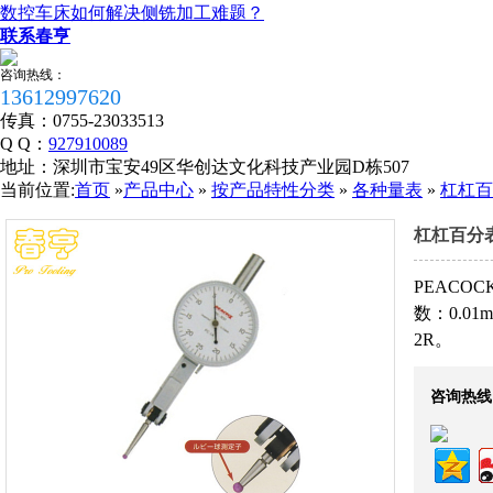
数控车床如何解决侧铣加工难题？
联系春亨
咨询热线：
13612997620
传真：
0755-23033513
Q Q：
927910089
地址：
深圳市宝安49区华创达文化科技产业园D栋507
当前位置:
首页
»
产品中心
»
按产品特性分类
»
各种量表
»
杠杠百
杠杠百分表
PEACO
数：0.01
2R。
税务登记证
咨询热线