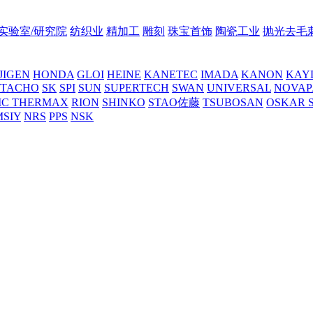
实验室/研究院
纺织业
精加工
雕刻
珠宝首饰
陶瓷工业
抛光去毛
JIGEN
HONDA
GLOI
HEINE
KANETEC
IMADA
KANON
KAY
NTACHO
SK
SPI
SUN
SUPERTECH
SWAN
UNIVERSAL
NOVAP
C THERMAX
RION
SHINKO
STAO佐藤
TSUBOSAN
OSKAR 
MSIY
NRS
PPS
NSK