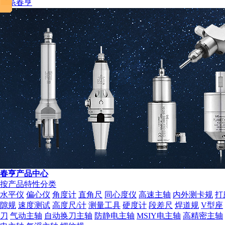
联系春亨
春亨产品中心
按产品特性分类
水平仪
偏心仪
角度计
直角尺
同心度仪
高速主轴
内外测卡规
打
隙规
速度测试
高度尺/计
测量工具
硬度计
段差尺
焊道规
V型座
刀
气动主轴
自动换刀主轴
防静电主轴
MSIY电主轴
高精密主轴