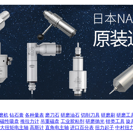
磨机
钻石膏
各种量表
磨刀石
研磨油石
切削刀具
研磨刷
研磨工
磁性吸盘
推拉力计
吊重磁盘
工业胶粘剂
研磨抛光
钳类工具
旋
大扭矩电主轴
高斯计
直角电主轴
进口百分表
扭力起子
中村扭