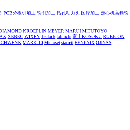
刺
PCB分板机加工
铣削加工
钻孔动力头
医疗加工
走心机高频铣
DIAMOND
KROEPLIN
MEYER
MARUI
MITUTOYO
AX
XEBEC
WIXEY
Teclock
tohnichi
富士KOSOKU
RUBICON
SCHWENK
MARK-10
Microset
starrett
EENPAIX
OJIYAS