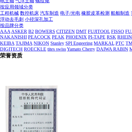
电主轴
气浮主轴
螺纹规
按应用领域分类
工程机械
数控机床
汽车制造
电子/光电
橡胶皮革检测
船舶制造
浮动去毛刺
小径深孔加工
营业执照
按品牌分类
AAA
ASKER
B2
BOWERS
CITIZEN
DMT
FUJITOOL
FISSO
FU
NAKANISHI
PEACOCK
PEAK
PHOENIX
PI-TAPE
RSK
RHEI
KEIBA
TAJIMA
NIKON
Stanley
SPI Engeering
MARKAL
PTC
TM
DIGITECH
ROECKLE
tites swiss
Yamato Cherry
DAIWA RABIN
荣誉资质