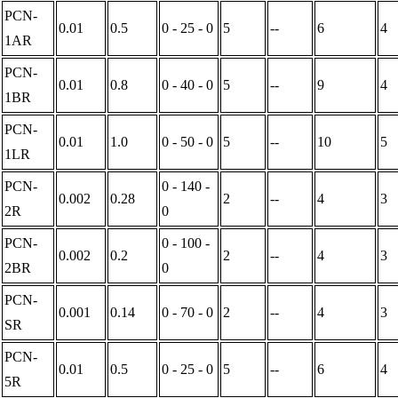
PCN-
0.01
0.5
0 - 25 - 0
5
--
6
4
1AR
PCN-
0.01
0.8
0 - 40 - 0
5
--
9
4
税务登记证
1BR
PCN-
0.01
1.0
0 - 50 - 0
5
--
10
5
1LR
PCN-
0 - 140 -
0.002
0.28
2
--
4
3
2R
0
PCN-
0 - 100 -
0.002
0.2
2
--
4
3
2BR
0
PCN-
0.001
0.14
0 - 70 - 0
2
--
4
3
SR
PCN-
0.01
0.5
0 - 25 - 0
5
--
6
4
5R