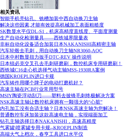
相关资讯
智能手机壳钻孔、铣槽加装中西自动换刀主轴
解决这些因素,才能有效提高机械加工表面粗糙度
SK数显水平仪DL-S1，机床高精度直线度、平面度测量
生产自动化检测量具——西铁城界限量表
非标自动化设备适合加装日本NAKANISHI高精密主轴
汽车轮毂去毛刺，用自动换刀主轴NR3060-AQC
日本中村数显扭力扳手DTC-REV 操作说明
组织机构代码证
日本锐必克交叉孔去毛刺研磨刷，数控机床专用研磨刷！
西铁城C16走心机选择气动主轴MSS-1930RA案例
德国KROEPLIN进口卡规
汽车铸件用哪个牌子的电动打磨机好？
高速主轴在PCB行业常用型号
MSIY陶瓷浮动刮刀——塑料去披锋毛刺终极解决方案
NSK高速主轴让数控机床拥有一颗强大的“心脏”
内孔加工没有合适主轴？日本NSK高速主轴为您解决！
普通数控车床加装这款高速电主轴，实现端面加工
钻孔主轴选择日本NAKANISHI，高速高精度
气雾罐\喷雾罐专用卡规--KROEPLIN制造
高端大气上档次，春亨工具进口水平仪