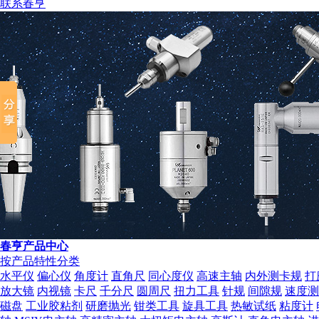
联系春亨
组织机构代码证
春亨产品中心
按产品特性分类
水平仪
偏心仪
角度计
直角尺
同心度仪
高速主轴
内外测卡规
打
放大镜
内视镜
卡尺
千分尺
圆周尺
扭力工具
针规
间隙规
速度测
磁盘
工业胶粘剂
研磨抛光
钳类工具
旋具工具
热敏试纸
粘度计