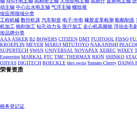
轴
MSIY电主轴
高精密主轴
大扭矩电主轴
高斯计
直角电主轴
进
动主轴
中心出水电主轴
气浮主轴
螺纹规
按应用领域分类
工程机械
数控机床
汽车制造
电子/光电
橡胶皮革检测
船舶制造
机加工
铣削加工
钻孔动力头
医疗加工
走心机高频铣
浮动去毛
按品牌分类
AAA
ASKER
B2
BOWERS
CITIZEN
DMT
FUJITOOL
FISSO
FU
KROEPLIN
MEYER
MARUI
MITUTOYO
NAKANISHI
PEACO
SUPERTECH
SWAN
UNIVERSAL
NOVAPAX
XEBEC
WIXEY
T
Engeering
MARKAL
PTC
TMC THERMAX
RION
SHINKO
STA
OJIYAS
DIGITECH
ROECKLE
tites swiss
Yamato Cherry
DAIWA 
荣誉资质
税务登记证