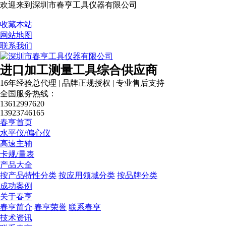
欢迎来到深圳市春亨工具仪器有限公司
收藏本站
营业执照
网站地图
联系我们
进口加工测量工具综合供应商
16年经验总代理 | 品牌正规授权 | 专业售后支持
全国服务热线：
13612997620
13923746165
春亨首页
水平仪/偏心仪
高速主轴
卡规/量表
产品大全
按产品特性分类
按应用领域分类
按品牌分类
成功案例
关于春亨
春亨简介
春亨荣誉
联系春亨
技术资讯